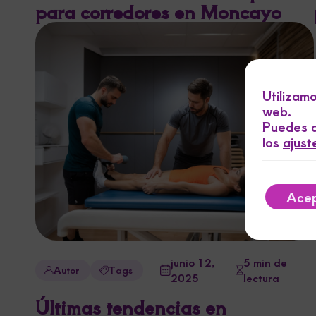
para corredores en Moncayo
Utilizam
web.
Puedes a
los
ajust
Acep
junio 12,
5 min de
Autor
Tags
2025
lectura
Últimas tendencias en