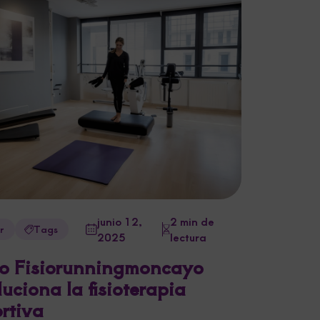
junio 12,
2 min de
r
Tags
2025
lectura
o Fisiorunningmoncayo
luciona la fisioterapia
rtiva