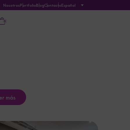
Nosotros
Portfolio
Blog
Contacto
Español
0
er más