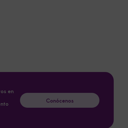
tos en
Conócenos
ento