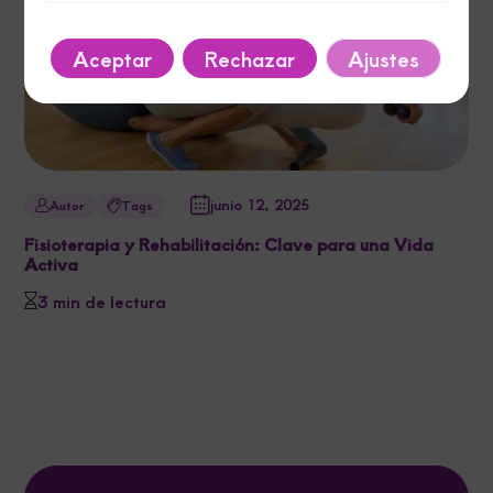
Aceptar
Rechazar
Ajustes
junio 12, 2025
Autor
Tags
Fisioterapia y Rehabilitación: Clave para una Vida
Activa
3 min de lectura