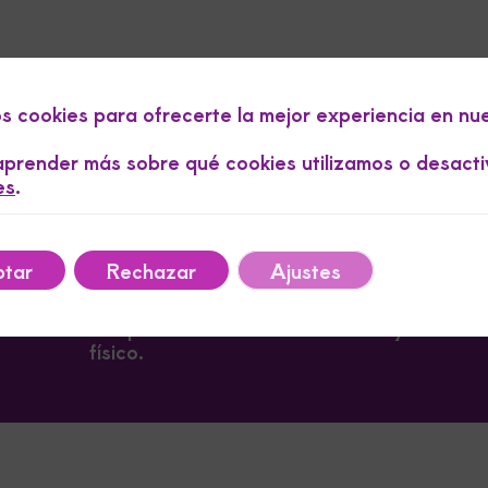
os cookies para ofrecerte la mejor experiencia en nu
prender más sobre qué cookies utilizamos o desacti
es
.
tar
Rechazar
Ajustes
Recupera tu movilidad con nuestros exper
fisioterapia y rehabilitación. Estamos
to
comprometidos con tu bienestar y rendimi
físico.