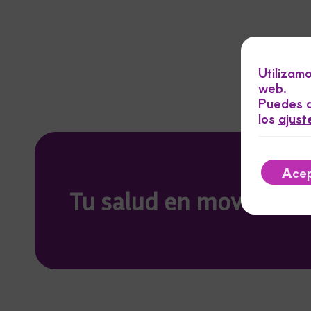
Utilizam
web.
Puedes a
los
ajust
Acep
Tu salud en movimien