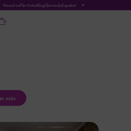
Nosotros
Portfolio
Blog
Contacto
Español
0
er más