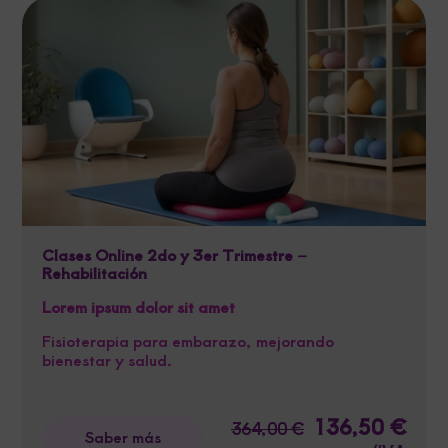
Clases Online 2do y 3er Trimestre –
Rehabilitación
Lorem ipsum dolor sit amet
Fisioterapia para embarazo, mejorando
bienestar y salud.
El
136,50
€
El
364,00
€
Saber más
precio
preci