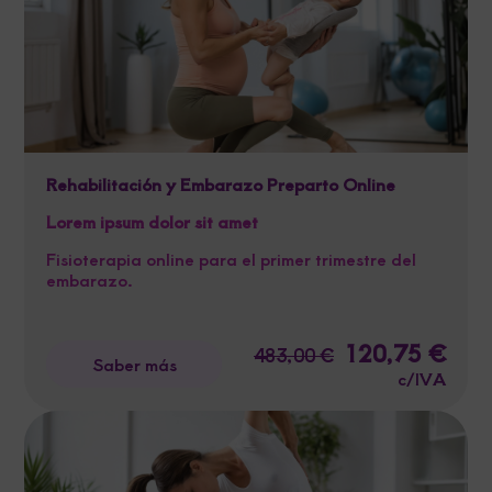
Rehabilitación y Embarazo Preparto Online
Lorem ipsum dolor sit amet
Fisioterapia online para el primer trimestre del
embarazo.
El
120,75
€
El
483,00
€
Saber más
precio
preci
c/IVA
original
actua
era:
es:
483,00 €.
120,7