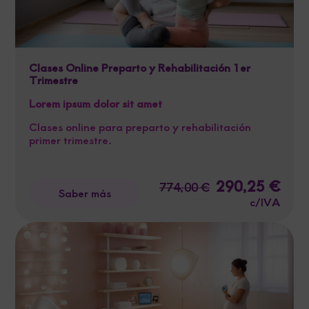
Clases Online Preparto y Rehabilitación 1er
Trimestre
Lorem ipsum dolor sit amet
Clases online para preparto y rehabilitación
primer trimestre.
El
290,25
€
El
774,00
€
Saber más
precio
preci
c/IVA
original
actua
era:
es:
774,00 €.
290,2