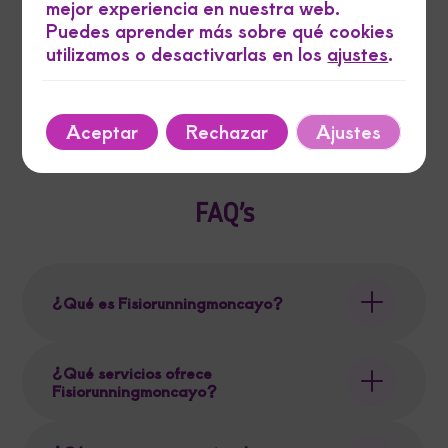
mejor experiencia en nuestra web.
El
177,38
€
El
473,00
€
Saber más
Puedes aprender más sobre qué cookies
precio
preci
c/IVA
original
actua
utilizamos o desactivarlas en los
ajustes
.
era:
es:
473,00 €.
177,3
Aceptar
Rechazar
Ajustes
FAQ’s
¿Qué es Fisiorunningmoncayo?
¿Qué servicios ofrece
Fisiorunningmoncayo?