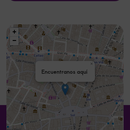
+
−
×
Encuentranos aquí