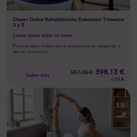
Clases Online Rehabilitación Embarazo Trimestre
2 y 3
Lorem ipsum dolor sit amet
Fisioterapia online para embarazo en segundo y
tercer trimestre.
El
598,13
€
El
957,00
€
Saber más
precio
preci
c/IVA
original
actua
era:
es:
957,00 €.
598,1