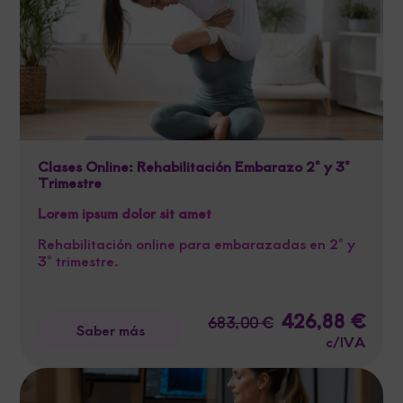
Clases Online: Rehabilitación Embarazo 2º y 3º
Trimestre
Lorem ipsum dolor sit amet
Rehabilitación online para embarazadas en 2º y
3º trimestre.
El
426,88
€
El
683,00
€
Saber más
precio
preci
c/IVA
original
actua
era:
es:
683,00 €.
426,8