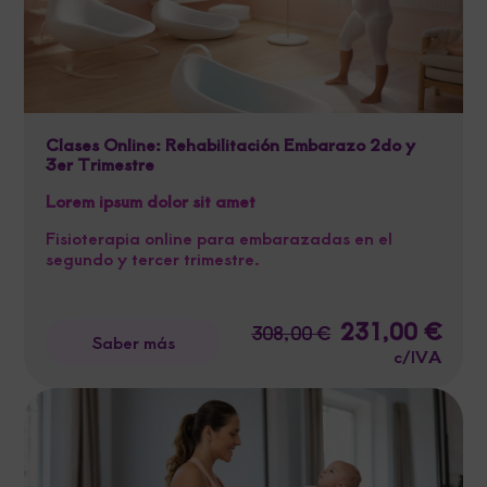
Clases Online: Rehabilitación Embarazo 2do y
3er Trimestre
Lorem ipsum dolor sit amet
Fisioterapia online para embarazadas en el
segundo y tercer trimestre.
El
231,00
€
El
308,00
€
Saber más
precio
preci
c/IVA
original
actua
era:
es:
308,00 €.
231,0