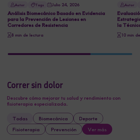
Julio 24, 2026
Autor
Tags
Autor
Análisis Biomecánico Basado en Evidencia
Evaluaci
para la Prevención de Lesiones en
Estrategi
Corredores de Resistencia
la Técnic
8 min de lectura
10 min de
Correr sin dolor
Descubre cómo mejorar tu salud y rendimiento con
fisioterapia especializada.
Todas
Biomecánica
Deporte
Fisioterapia
Prevención
Ver más