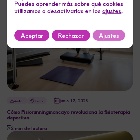
Puedes aprender más sobre qué cookies
utilizamos o desactivarlas en los
ajustes
.
Aceptar
Rechazar
Ajustes
junio 12, 2025
Autor
Tags
Cómo Fisiorunningmoncayo revoluciona la fisioterapia
deportiva
2 min de lectura