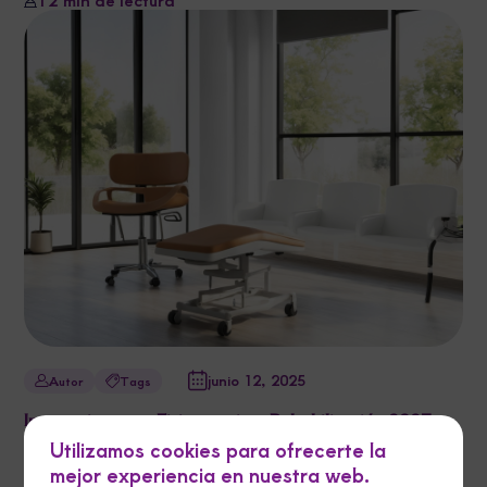
junio 12, 2025
Autor
Tags
Innovaciones en Fisioterapia y Rehabilitación 2023
Utilizamos cookies para ofrecerte la
3 min de lectura
mejor experiencia en nuestra web.