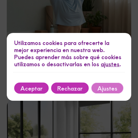
Utilizamos cookies para ofrecerte la
mejor experiencia en nuestra web.
Puedes aprender más sobre qué cookies
utilizamos o desactivarlas en los
ajustes
.
junio 19, 2026
Autor
Tags
Guía experta de readaptación postparto con
hipopresivos para corredoras
Aceptar
Rechazar
Ajustes
12 min de lectura