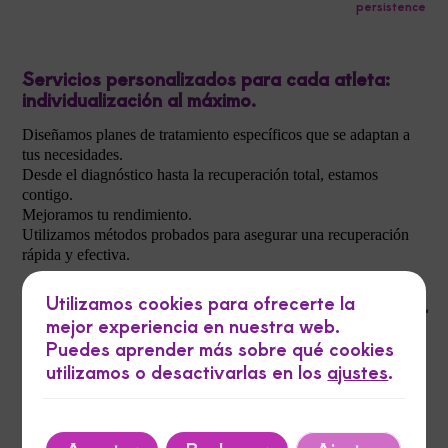
persistence
Servicios personalizados para cada atleta:
individualización al máximo.
Diseñamos planes de tratamiento específicos que se adaptan a
tus necesidades.
Desde el diagnóstico hasta la recuperación total, estamos
contigo.
Mejoramos tu rendimiento.
Utilizamos métodos probados para asegurar una recuperación
rápida y efectiva.
Utilizamos cookies para ofrecerte la
La fisioterapia es esencial para prevenir
mejor experiencia en nuestra web.
lesiones en atletas de todos los niveles.
Puedes aprender más sobre qué cookies
utilizamos o desactivarlas en los
ajustes
.
Confía en nuestro equipo para una atención personalizada y
efectiva.