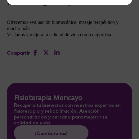
Fisiorunningmoncayo
Ofrecemos evaluación biomecánica, masaje terapéutico y
mucho más.
Visítanos y mejora tu calidad de vida como deportista.
Compartir
Fisioterapia Moncayo
Recupera tu bienestar con nuestros expertos en
fisioterapia y rehabilitación. Atención
personalizada y cercana para mejorar tu
calidad de vida.
¡Contáctanos!