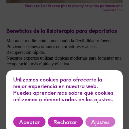
Etiqueta: Landscape photography requires patience and
persistence
Beneficios de la fisioterapia para deportistas
Mejora el rendimiento aumentando la flexibilidad y fuerza.
Previene lesiones comunes en corredores y atletas.
Recuperación rápida.
Nuestros expertos utilizan técnicas modernas para fomentar una
recuperación más rápida y efectiva.
Utilizamos cookies para ofrecerte la
En nuestra clínica, combinamos tecnología
mejor experiencia en nuestra web.
avanzada con enfoque personalizado.
Puedes aprender más sobre qué cookies
utilizamos o desactivarlas en los
ajustes
.
Únete a los miles de atletas que confían en
Fisiorunningmoncayo para sus necesidades de rehabilitación.
Servicios destacados en
Aceptar
Rechazar
Ajustes