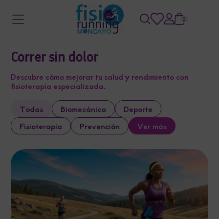
0
Correr sin dolor
Descubre cómo mejorar tu salud y rendimiento con
fisioterapia especializada.
Todas
Biomecánica
Deporte
Fisioterapia
Prevención
Ver más