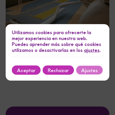
Utilizamos cookies para ofrecerte la
mejor experiencia en nuestra web.
Puedes aprender más sobre qué cookies
utilizamos o desactivarlas en los
ajustes
.
junio 12, 2025
Autor
Tags
5 consejos de fisioterapia para corredores novatos
2 min de lectura
Aceptar
Rechazar
Ajustes