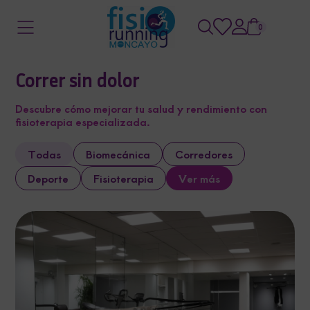
0
Correr sin dolor
Descubre cómo mejorar tu salud y rendimiento con
fisioterapia especializada.
Todas
Biomecánica
Corredores
Deporte
Fisioterapia
Ver más