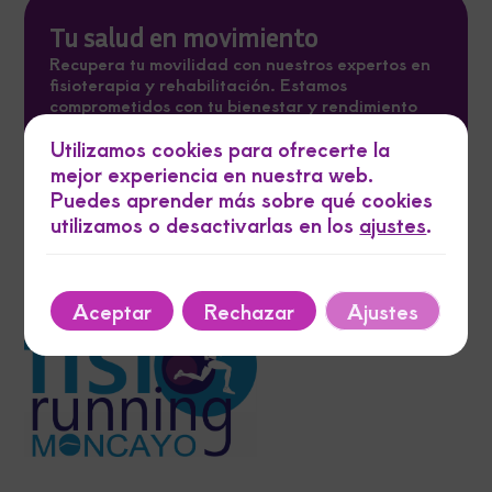
Tu salud en movimiento
Recupera tu movilidad con nuestros expertos en
fisioterapia y rehabilitación. Estamos
comprometidos con tu bienestar y rendimiento
físico.
Utilizamos cookies para ofrecerte la
Conócenos
mejor experiencia en nuestra web.
Puedes aprender más sobre qué cookies
utilizamos o desactivarlas en los
ajustes
.
Aceptar
Rechazar
Ajustes