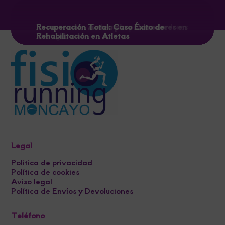
Recuperación avanzada para corredores
Recuperación Activa para Corredores en
Recuperación Total: Caso Éxito de
en el Moncayo
Zaragoza
Rehabilitación en Atletas
Legal
Política de privacidad
Política de cookies
Aviso legal
Política de Envíos y Devoluciones
Teléfono