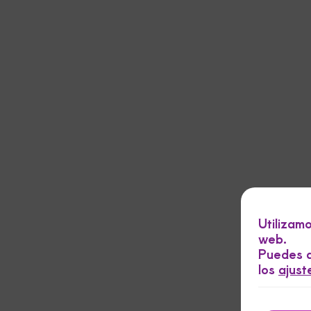
Utilizam
web.
Puedes a
los
ajust