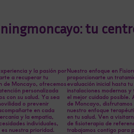
ningmoncayo: tu centro
periencia y la pasión por
Nuestro enfoque en Fisio
darte a recuperar tu
proporcionarte un tratami
ión de Moncayo, ofrecemos
evaluación inicial hasta 
atención personalizada
instalaciones modernas y 
os con su salud. Ya sea
el mejor cuidado posible. 
movilidad o prevenir
de Moncayo, disfrutamos 
a acompañarte en cada
nuestro enfoque terapéuti
ercanía y la empatía,
en tu salud. Ven a visita
cesidades individuales,
de fisioterapia de referen
 es nuestra prioridad.
trabajamos contigo para p