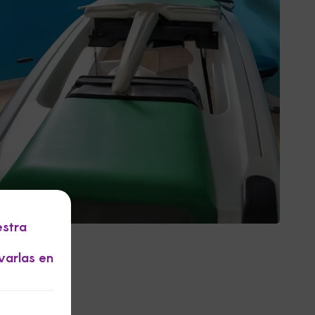
estra
varlas en