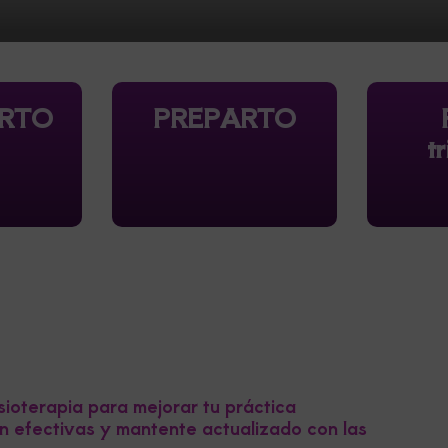
RTO
PREPARTO
P
tr
sioterapia para mejorar tu práctica
ón efectivas y mantente actualizado con las