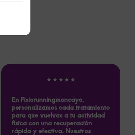
En Fisiorunningmoncayo,
personalizamos cada tratamiento
para que vuelvas a tu actividad
física con una recuperación
rápida y efectiva. Nuestros