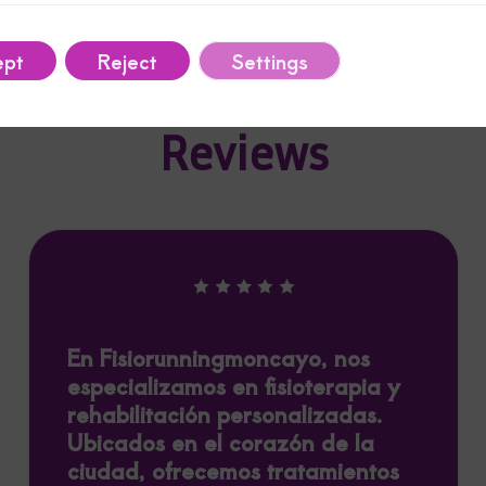
ept
Reject
Settings
Reviews
En Fisiorunningmoncayo, nos
especializamos en fisioterapia y
rehabilitación personalizadas.
Ubicados en el corazón de la
ciudad, ofrecemos tratamientos