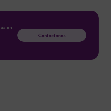
tos en
Contáctanos
.
Leaflet