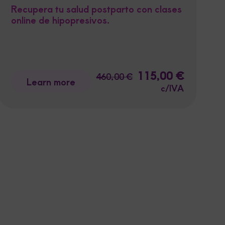
Recupera tu salud postparto con clases
online de hipopresivos.
rent
Original
115,00
€
Current
460,00
€
Learn more
ce
price
price
c/IVA
was:
is:
,50 €.
460,00 €.
115,00 €.