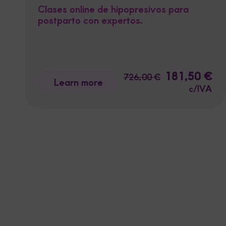
Clases online de hipopresivos para
postparto con expertos.
Original
181,50
€
Cur
726,00
€
Learn more
price
pri
c/IVA
was:
is:
726,00 €.
181