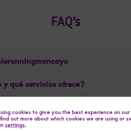
FAQ’s
isiorunningmoncayo
y qué servicios ofrece?
unningmoncayo?
sing cookies to give you the best experience on our
find out more about which cookies we are using or s
 in
settings
.