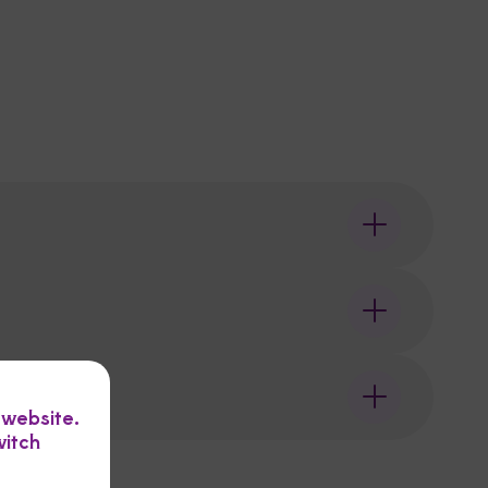
 website.
witch