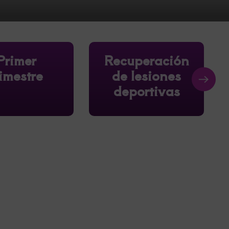
rimer
Recuperación
R
imestre
de lesiones
deportivas
R