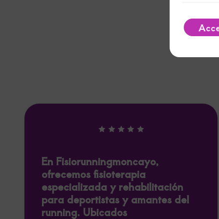
Acc
En Fisiorunningmoncayo,
ofrecemos fisioterapia
especializada y rehabilitación
para deportistas y amantes del
running. Ubicados