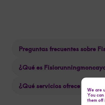
Preguntas frecuentes sobre F
¿Qué es Fisiorunningmoncayo 
¿Qué servicios ofrece Fisior
We are u
You can 
them off