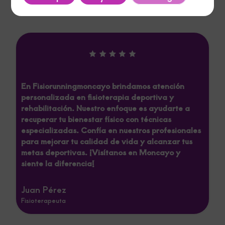
Reviews
En Fisiorunningmoncayo brindamos atención
personalizada en fisioterapia deportiva y
rehabilitación. Nuestro enfoque es ayudarte a
recuperar tu bienestar físico con técnicas
especializadas. Confía en nuestros profesionales
para mejorar tu calidad de vida y alcanzar tus
metas deportivas. ¡Visítanos en Moncayo y
siente la diferencia!
Juan Pérez
Fisioterapeuta