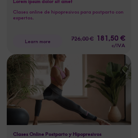
Lorem ipsum dolor sit amet
Clases online de hipopresivos para postparto con
expertos.
Original
181,50
€
Curre
726,00
€
Learn more
price
price
c/IVA
was:
is:
726,00 €.
181,5
Clases Online Postparto y Hipopresivos