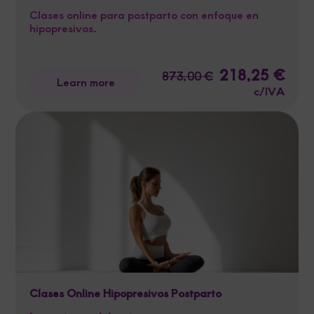
Clases online para postparto con enfoque en
hipopresivos.
Original
218,25
€
Curre
873,00
€
Learn more
price
price
c/IVA
was:
is:
873,00 €.
218,2
Clases Online Hipopresivos Postparto