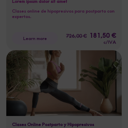
Lorem ipsum dolor sit amet
Clases online de hipopresivos para postparto con
expertos.
Original
181,50
€
Curre
726,00
€
Learn more
price
price
c/IVA
was:
is:
726,00 €.
181,5
Clases Online Postparto y Hipopresivos