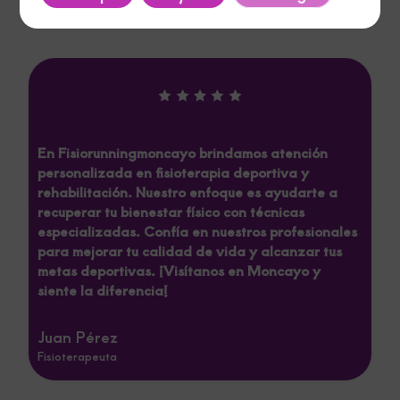
Reviews
En Fisiorunningmoncayo, cuidamos de tu
bienestar físico con nuestro servicio
especializado de fisioterapia y rehabilitación. En
nuestra clínica, ubicada en Moncayo,
priorizamos la recuperación y desempeño de
nuestros pacientes. Ideal para quienes buscan
eficiencia, atención personalizada y resultados
efectivos en salud y movilidad.
Fisiorunning
Fisioterapeuta