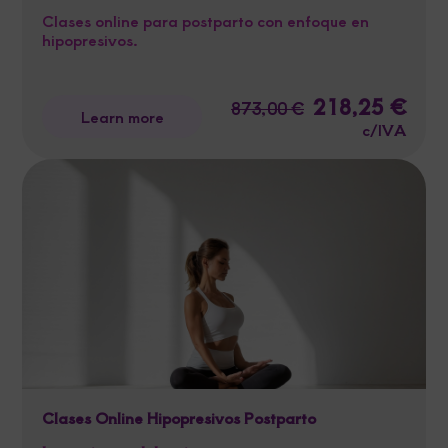
Clases online para postparto con enfoque en
hipopresivos.
Original
218,25
€
Curre
873,00
€
Learn more
price
price
c/IVA
was:
is:
873,00 €.
218,2
Clases Online Hipopresivos Postparto