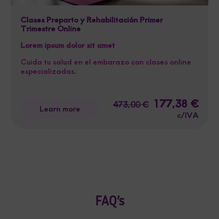
Clases Preparto y Rehabilitación Primer
Trimestre Online
Lorem ipsum dolor sit amet
Cuida tu salud en el embarazo con clases online
especializadas.
Original
177,38
€
Curre
473,00
€
Learn more
price
price
c/IVA
was:
is:
473,00 €.
177,3
FAQ’s