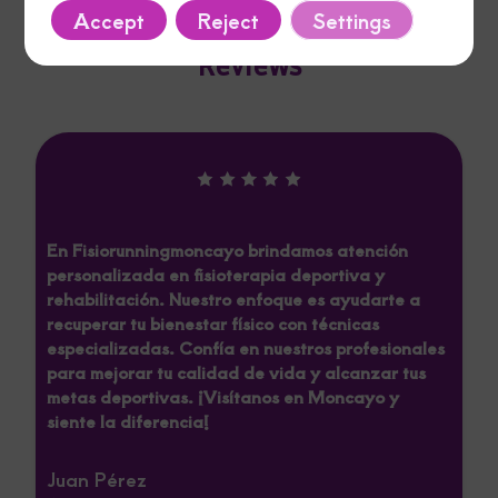
Accept
Reject
Settings
Reviews
En Fisiorunningmoncayo brindamos atención
personalizada en fisioterapia deportiva y
rehabilitación. Nuestro enfoque es ayudarte a
recuperar tu bienestar físico con técnicas
especializadas. Confía en nuestros profesionales
para mejorar tu calidad de vida y alcanzar tus
metas deportivas. ¡Visítanos en Moncayo y
siente la diferencia!
Juan Pérez