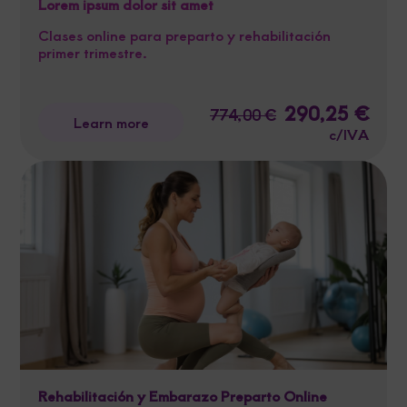
Lorem ipsum dolor sit amet
Clases online para preparto y rehabilitación
primer trimestre.
Original
290,25
€
Curre
774,00
€
Learn more
price
price
c/IVA
was:
is:
774,00 €.
290,2
Rehabilitación y Embarazo Preparto Online