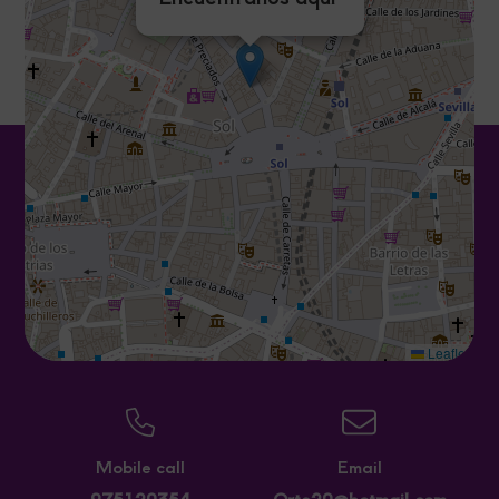
Leaflet
Mobile call
Email
975120354
Orte20@hotmail.com