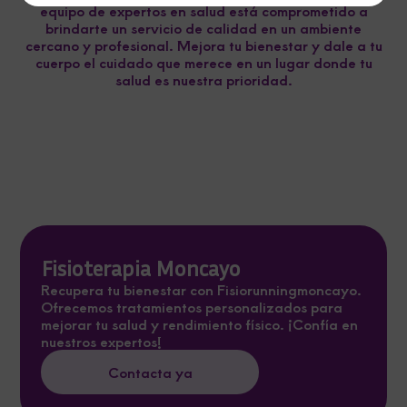
equipo de expertos en salud está comprometido a
brindarte un servicio de calidad en un ambiente
cercano y profesional. Mejora tu bienestar y dale a tu
cuerpo el cuidado que merece en un lugar donde tu
salud es nuestra prioridad.
Fisioterapia Moncayo
Recupera tu bienestar con Fisiorunningmoncayo.
Ofrecemos tratamientos personalizados para
mejorar tu salud y rendimiento físico. ¡Confía en
nuestros expertos!
Contacta ya