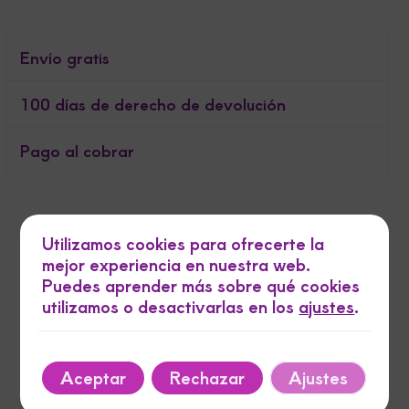
Envío gratis
100 días de derecho de devolución
Pago al cobrar
Utilizamos cookies para ofrecerte la
mejor experiencia en nuestra web.
Puedes aprender más sobre qué cookies
utilizamos o desactivarlas en los
ajustes
.
FisioRun
En Fisiorunningmoncayo, entendemos tus necesidades.
Aceptar
Rechazar
Ajustes
Ofrecemos fisioterapia y rehabilitación personalizadas
para ayudarte a recuperarte con eficacia. Nuestro