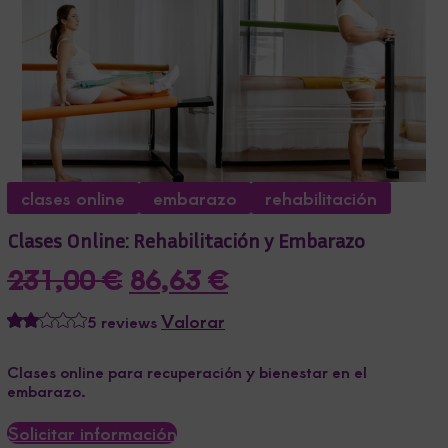
clases online
embarazo
rehabilitación
Clases Online: Rehabilitación y Embarazo
El
El
231,00
€
86,63
€
precio
precio
Valorar
5 reviews
original
actual
era:
es:
Clases online para recuperación y bienestar en el
embarazo.
231,00 €.
86,63 €.
Solicitar información