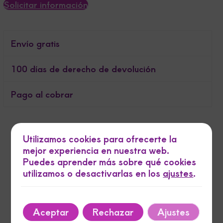
Solicitar información
Envío gratis
100 días de derecho de devolución
Pago al cobrar
Utilizamos cookies para ofrecerte la
mejor experiencia en nuestra web.
Puedes aprender más sobre qué cookies
utilizamos o desactivarlas en los
ajustes
.
FisioRun
Aceptar
Rechazar
Ajustes
En Fisiorunningmoncayo, entendemos tus necesidades.
Ofrecemos fisioterapia y rehabilitación personalizadas