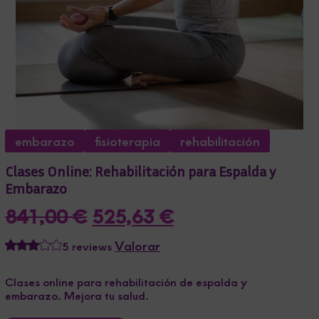
embarazo
fisioterapia
rehabilitación
Clases Online: Rehabilitación para Espalda y
Embarazo
El
El
841,00
€
525,63
€
precio
precio
Valorar
5 reviews
original
actual
era:
es:
Clases online para rehabilitación de espalda y
embarazo. Mejora tu salud.
841,00 €.
525,63 €.