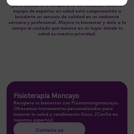
para ayudarte a recuperarte con eficacia. Nuestro
equipo de expertos en salud está comprometido a
brindarte un servicio de calidad en un ambiente
cercano y profesional. Mejora tu bienestar y dale a tu
cuerpo el cuidado que merece en un lugar donde tu
salud es nuestra prioridad.
Fisioterapia Moncayo
Recupera tu bienestar con Fisiorunningmoncayo.
Ofrecemos tratamientos personalizados para
mejorar tu salud y rendimiento físico. ¡Confía en
nuestros expertos!
Contacta ya