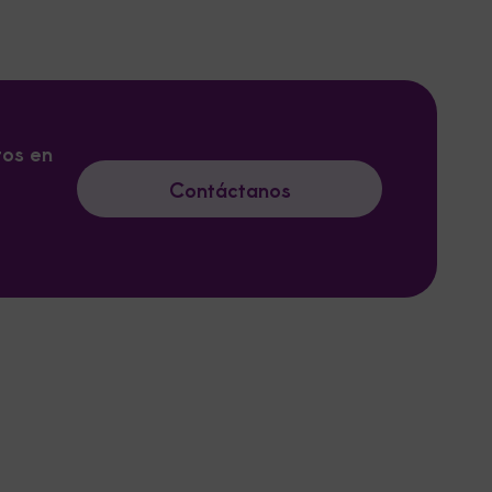
tos en
Contáctanos
.
Leaflet