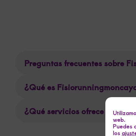
Preguntas frecuentes sobre F
¿Qué es Fisiorunningmoncayo 
¿Qué servicios ofrece Fisior
Utilizam
web.
Puedes a
los
ajust