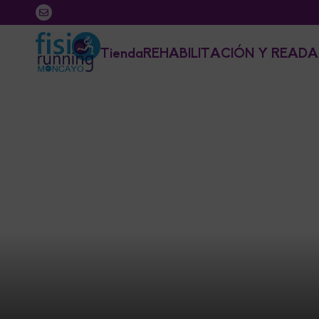
Tienda
REHABILITACIÓN Y READA
Inicio
/
Tienda
/
Categoria
Categoria