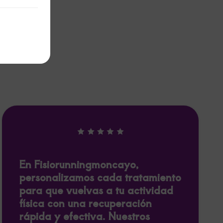
En Fisiorunningmoncayo,
personalizamos cada tratamiento
para que vuelvas a tu actividad
física con una recuperación
rápida y efectiva. Nuestros