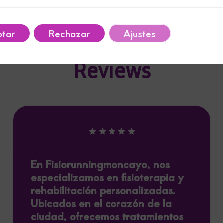
tar
Rechazar
Ajustes
Reviews
En Fisiorunningmoncayo, nos
especializamos en fisioterapia y
rehabilitación personalizadas.
Ubicados en el corazón de la
ciudad, ofrecemos tratamientos