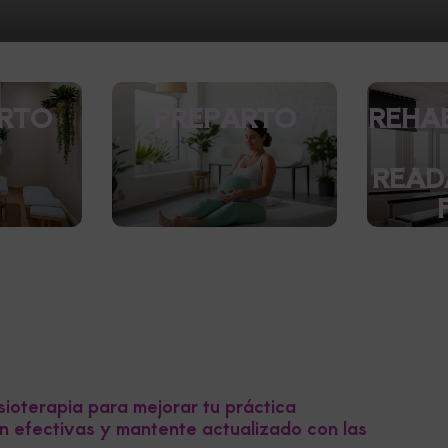
RTO
PREPARTO
REHAB
READ
sioterapia para mejorar tu práctica
ón efectivas y mantente actualizado con las