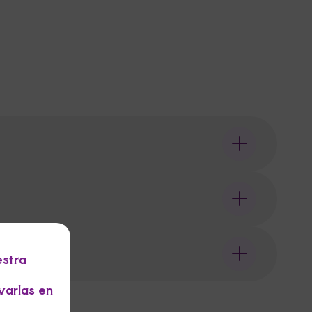
estra
varlas en