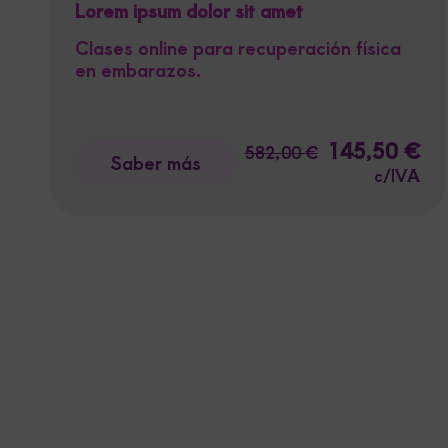
Lorem ipsum dolor sit amet
Clases online para recuperación física
en embarazos.
El
145,50
€
El
582,00
€
Saber más
precio
pre
c/IVA
original
act
era:
es:
582,00 €.
145