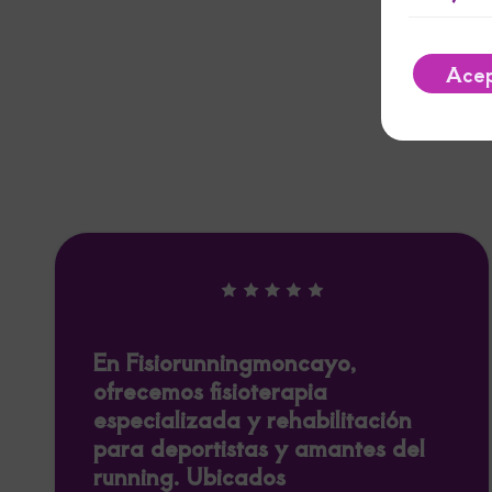
Acep
En Fisiorunningmoncayo,
ofrecemos fisioterapia
especializada y rehabilitación
para deportistas y amantes del
running. Ubicados