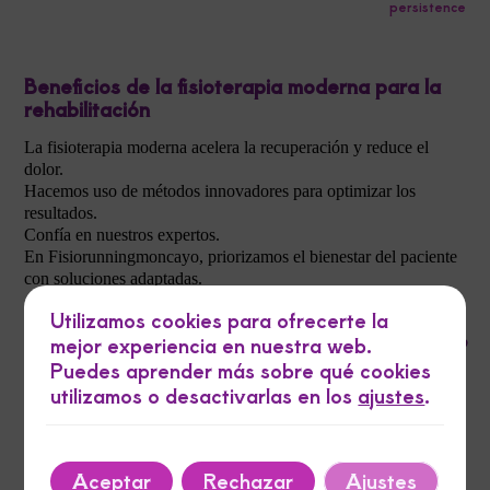
persistence
Beneficios de la fisioterapia moderna para la
rehabilitación
La fisioterapia moderna acelera la recuperación y reduce el
dolor.
Hacemos uso de métodos innovadores para optimizar los
resultados.
Confía en nuestros expertos.
En Fisiorunningmoncayo, priorizamos el bienestar del paciente
con soluciones adaptadas.
Utilizamos cookies para ofrecerte la
Ofrecemos terapias que mejoran el rendimiento
mejor experiencia en nuestra web.
y previenen lesiones.
Puedes aprender más sobre qué cookies
utilizamos o desactivarlas en los
ajustes
.
Nuestro equipo está comprometido en brindar atención
personalizada e integral.
Aceptar
Rechazar
Ajustes