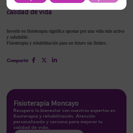
Escoge la fisioterapia para mejorar tu
calidad de vida
Invertir en fisioterapia significa apostar por una vida más activa
y saludable.
Fisioterapia y rehabilitación para un futuro sin límites.
Compartir
Fisioterapia Moncayo
Recupera tu bienestar con nuestros expertos en
fisioterapia y rehabilitación. Atención
personalizada y cercana para mejorar tu
calidad de vida.