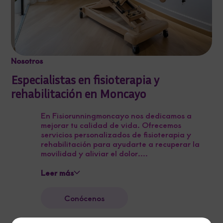
Nosotros
Especialistas en fisioterapia y
rehabilitación en Moncayo
En Fisiorunningmoncayo nos dedicamos a
mejorar tu calidad de vida. Ofrecemos
servicios personalizados de fisioterapia y
rehabilitación para ayudarte a recuperar la
movilidad y aliviar el dolor....
Leer más
Conócenos