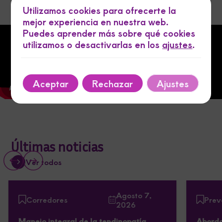
Utilizamos cookies para ofrecerte la
mejor experiencia en nuestra web.
Puedes aprender más sobre qué cookies
utilizamos o desactivarlas en los
ajustes
.
Aceptar
Rechazar
Ajustes
Últimas noticias
Ver todos
Agosto 7,
Corredores
Prev
2026
Manejo integral de la tendinopatía
Aborda