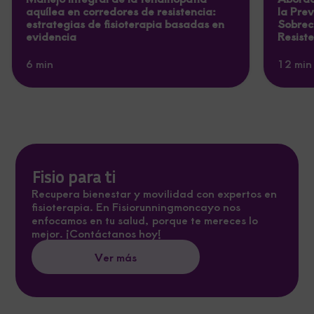
aquílea en corredores de resistencia:
la Pre
estrategias de fisioterapia basadas en
Sobrec
evidencia
Resist
6 min
12 min
Fisio para ti
Recupera bienestar y movilidad con expertos en
fisioterapia. En Fisiorunningmoncayo nos
enfocamos en tu salud, porque te mereces lo
mejor. ¡Contáctanos hoy!
Ver más