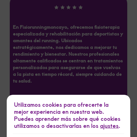
En Fisiorunningmoncayo, ofrecemos fisioterapia
especializada y rehabilitación para deportistas y
amantes del running. Ubicados
estratégicamente, nos dedicamos a mejorar tu
rendimiento y bienestar. Nuestros profesionales
altamente calificados se centran en tratamientos
personalizados para asegurarse de que vuelvas
a la pista en tiempo récord, siempre cuidando de
tu salud.
Fisiorunning
Utilizamos cookies para ofrecerte la
Fisioterapeuta
mejor experiencia en nuestra web.
Puedes aprender más sobre qué cookies
utilizamos o desactivarlas en los
ajustes
.