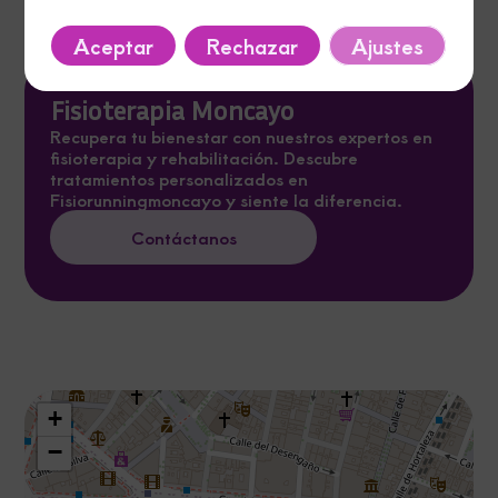
Aceptar
Rechazar
Ajustes
Fisioterapia Moncayo
Recupera tu bienestar con nuestros expertos en
fisioterapia y rehabilitación. Descubre
tratamientos personalizados en
Fisiorunningmoncayo y siente la diferencia.
Contáctanos
+
−