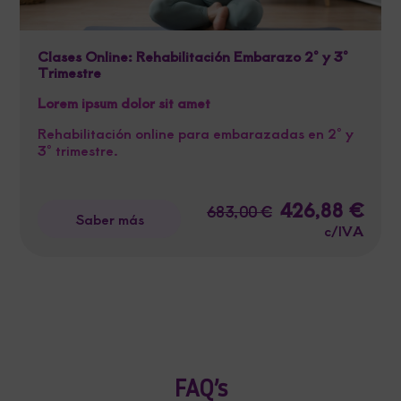
Clases Online: Rehabilitación Embarazo 2º y 3º
Trimestre
Lorem ipsum dolor sit amet
Rehabilitación online para embarazadas en 2º y
3º trimestre.
El
426,88
€
El
683,00
€
Saber más
precio
preci
c/IVA
original
actua
era:
es:
683,00 €.
426,8
FAQ’s