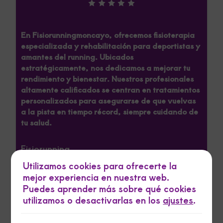
En Fisiorunningmoncayo, ofrecemos fisioterapia
especializada y rehabilitación para deportistas y
amantes del running. Ubicados
estratégicamente, nos dedicamos a mejorar tu
rendimiento y bienestar. Nuestros profesionales
altamente calificados se centran en tratamientos
personalizados para asegurarse de que vuelvas
a la pista en tiempo récord, siempre cuidando de
tu salud.
Fisiorunning
Fisioterapeuta
Utilizamos cookies para ofrecerte la
mejor experiencia en nuestra web.
Puedes aprender más sobre qué cookies
utilizamos o desactivarlas en los
ajustes
.