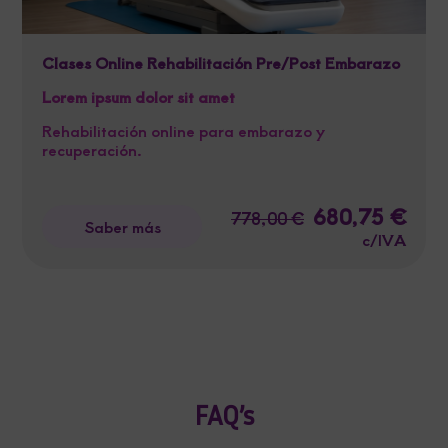
Clases Online Rehabilitación Pre/Post Embarazo
Lorem ipsum dolor sit amet
Rehabilitación online para embarazo y
recuperación.
El
680,75
€
El
778,00
€
Saber más
precio
preci
c/IVA
original
actua
era:
es:
778,00 €.
680,7
FAQ’s