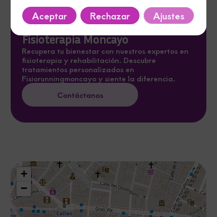
Aceptar
Rechazar
Ajustes
Fisioterapia Moncayo
Recupera tu bienestar con nuestros expertos en
fisioterapia y rehabilitación. Descubre
tratamientos personalizados en
Fisiorunningmoncayo y siente la diferencia.
Contáctanos
+
−