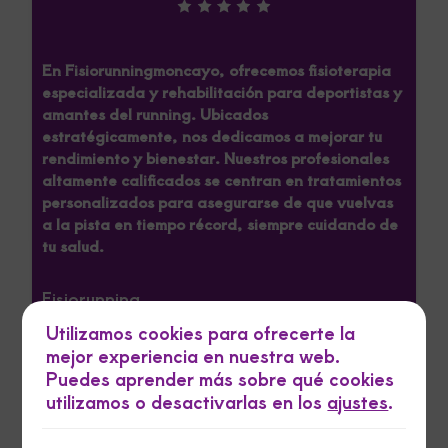
En Fisiorunningmoncayo, ofrecemos fisioterapia
especializada y rehabilitación para deportistas y
amantes del running. Ubicados
estratégicamente, nos dedicamos a mejorar tu
rendimiento y bienestar. Nuestros profesionales
altamente calificados se centran en tratamientos
personalizados para asegurarse de que vuelvas
a la pista en tiempo récord, siempre cuidando de
tu salud.
Fisiorunning
Fisioterapeuta
Utilizamos cookies para ofrecerte la
mejor experiencia en nuestra web.
Puedes aprender más sobre qué cookies
utilizamos o desactivarlas en los
ajustes
.