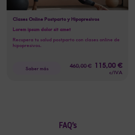
Clases Online Postparto y Hipopresivos
Lorem ipsum dolor sit amet
Recupera tu salud postparto con clases online de
hipopresivos.
El
115,00
€
El
460,00
€
Saber más
precio
preci
c/IVA
original
actua
era:
es:
460,00 €.
115,0
FAQ’s