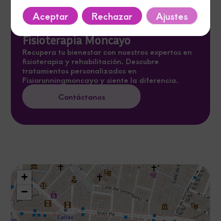
Aceptar
Rechazar
Ajustes
Fisioterapia Moncayo
Recupera tu bienestar con nuestros expertos en
fisioterapia y rehabilitación. Descubre
tratamientos personalizados en
Fisiorunningmoncayo y siente la diferencia.
Contáctanos
+
−