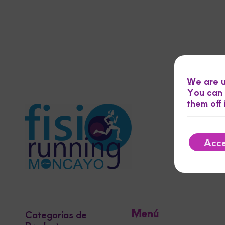
We are u
You can 
them off
Acc
Menú
Categorías de