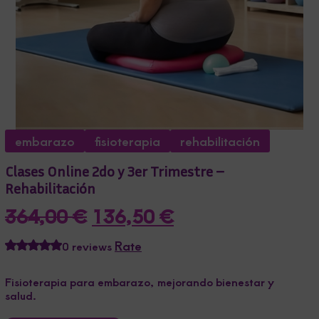
embarazo
fisioterapia
rehabilitación
Clases Online 2do y 3er Trimestre –
Rehabilitación
Original
Current
364,00
€
136,50
€
price
price
Rate
0 reviews
was:
is:
364,00 €.
136,50 €.
Fisioterapia para embarazo, mejorando bienestar y
salud.