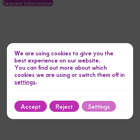
Request information
We are using cookies to give you the
best experience on our website.
FisioRun
You can find out more about which
En Fisiorunningmoncayo, entendemos tus necesidades.
cookies we are using or switch them off in
Ofrecemos fisioterapia y rehabilitación personalizadas
settings
.
para ayudarte a recuperarte con eficacia. Nuestro
equipo de expertos en salud está comprometido a
brindarte un servicio de calidad en un ambiente
cercano y profesional. Mejora tu bienestar y dale a tu
Accept
Reject
Settings
cuerpo el cuidado que merece en un lugar donde tu
salud es nuestra prioridad.