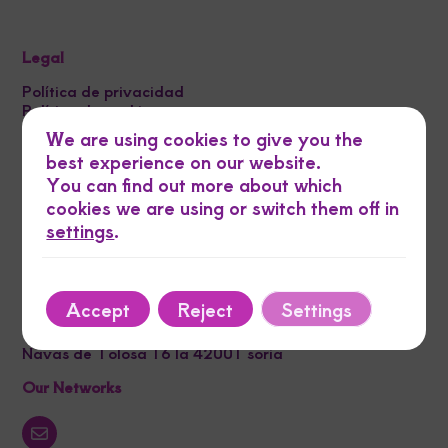
Legal
Política de privacidad
Política de cookies
Aviso legal
We are using cookies to give you the
Política de Envíos y Devoluciones
best experience on our website.
You can find out more about which
Phone
cookies we are using or switch them off in
settings
.
Email
Accept
Reject
Settings
Address
Navas de Tolosa 16 la 42001 soria
Our Networks