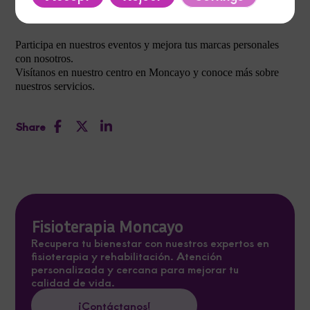
Participa en nuestros eventos y mejora tus marcas personales
con nosotros.
Visítanos en nuestro centro en Moncayo y conoce más sobre
nuestros servicios.
Share
Fisioterapia Moncayo
Recupera tu bienestar con nuestros expertos en
fisioterapia y rehabilitación. Atención
personalizada y cercana para mejorar tu
calidad de vida.
¡Contáctanos!