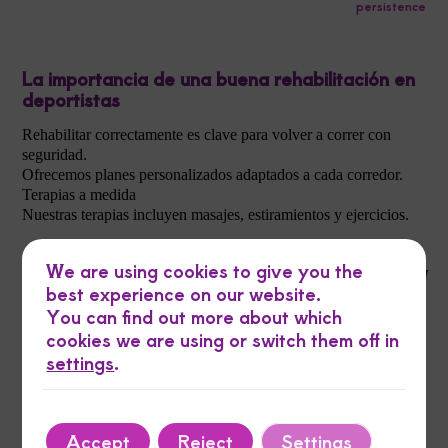
persistence
La importancia de una buena rehabilitación en
deportistas
Rehabilitar correctamente es clave para volver a correr con
seguridad.
Ofrecemos planes personalizados adaptados a cada corredor.
Terapias a medida
Nuestras terapias incluyen masajes, estiramientos y ejercicios.
We are using cookies to give you the
Contamos con equipamiento de última
best experience on our website.
generación para tus sesiones.
You can find out more about which
cookies we are using or switch them off in
Nuestro equipo está altamente cualificado y tiene amplia
settings
.
experiencia.
Únete a la comunidad de corredores de
Accept
Reject
Settings
Fisiorunningmoncayo